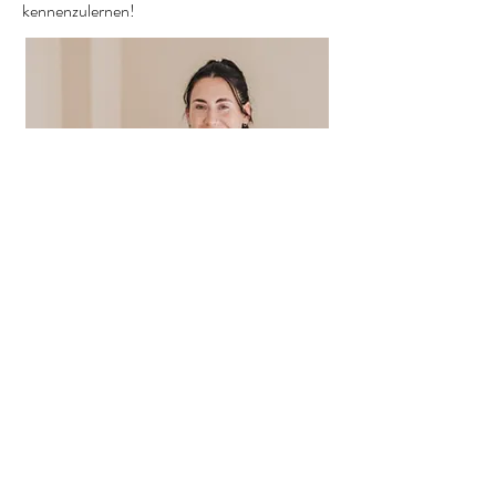
kennenzulernen!
Massage buchen
Tel:
015140353826
Email:
zeitfuerdichmassagen@gmail.com